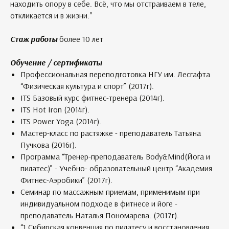
находить опору в себе. Всё, что мы отстраиваем в теле,
откликается и в жизни."
Стаж работы
более 10 лет
Обучение / сертификаты
Профессиональная переподготовка НГУ им. Лесгафта
“Физическая культура и спорт” (2017г).
ITS Базовый курс фитнес-тренера (2014г).
ITS Hot Iron (2014г).
ITS Power Yoga (2014г).
Мастер-класс по растяжке - преподаватель Татьяна
Пучкова (2016г).
Программа “Тренер-преподаватель Body&Mind(Йога и
пилатес)” - Учебно- образовательный центр “Академия
Фитнес-Аэробики” (2017г).
Семинар по массажным приемам, применимым при
индивидуальном подходе в фитнесе и йоге -
преподаватель Наталья Пономарева. (2017г).
“1 Сибирская конвенция по пилатесу и восстановления